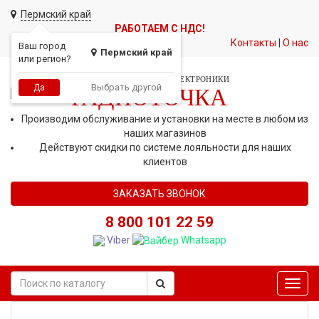
Пермский край
РАБОТАЕМ С НДС!
Контакты
|
О нас
Ваш город
Пермский край
или регион?
СЕТЬ МАГАЗИНОВ АВТОЭЛЕКТРОНИКИ
Выбрать другой
Да
РАДИОТОЧКА
Производим обслуживание и установки на месте в любом из
наших магазинов
Действуют скидки по системе лояльности для наших
клиентов
ЗАКАЗАТЬ ЗВОНОК
8 800 101 22 59
Viber
Whatsapp
Toggl
navig