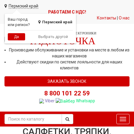
Пермский край
РАБОТАЕМ С НДС!
Контакты
|
О нас
Ваш город
Пермский край
или регион?
СЕТЬ МАГАЗИНОВ АВТОЭЛЕКТРОНИКИ
Выбрать другой
Да
РАДИОТОЧКА
Производим обслуживание и установки на месте в любом из
наших магазинов
Действуют скидки по системе лояльности для наших
клиентов
ЗАКАЗАТЬ ЗВОНОК
8 800 101 22 59
Viber
Whatsapp
Toggl
navig
САЛФЕТКИ, ТРЯПКИ,