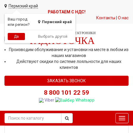
Пермский край
РАБОТАЕМ С НДС!
Контакты
|
О нас
Ваш город
Пермский край
или регион?
СЕТЬ МАГАЗИНОВ АВТОЭЛЕКТРОНИКИ
Выбрать другой
Да
РАДИОТОЧКА
Производим обслуживание и установки на месте в любом из
наших магазинов
Действуют скидки по системе лояльности для наших
клиентов
ЗАКАЗАТЬ ЗВОНОК
8 800 101 22 59
Viber
Whatsapp
Toggl
navig