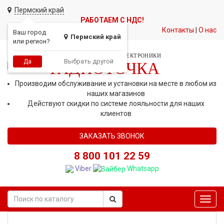
Пермский край
РАБОТАЕМ С НДС!
Контакты
|
О нас
Ваш город
Пермский край
или регион?
СЕТЬ МАГАЗИНОВ АВТОЭЛЕКТРОНИКИ
Выбрать другой
Да
РАДИОТОЧКА
Производим обслуживание и установки на месте в любом из
наших магазинов
Действуют скидки по системе лояльности для наших
клиентов
ЗАКАЗАТЬ ЗВОНОК
8 800 101 22 59
Viber
Whatsapp
Toggl
navig