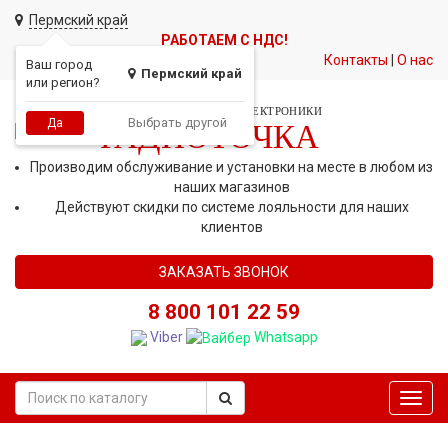
Пермский край
РАБОТАЕМ С НДС!
Контакты
|
О нас
Ваш город
Пермский край
или регион?
СЕТЬ МАГАЗИНОВ АВТОЭЛЕКТРОНИКИ
Выбрать другой
Да
РАДИОТОЧКА
Производим обслуживание и установки на месте в любом из
наших магазинов
Действуют скидки по системе лояльности для наших
клиентов
ЗАКАЗАТЬ ЗВОНОК
8 800 101 22 59
Viber
Whatsapp
Toggl
navig