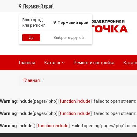
Пермский край
Ваш город
СЕТЬ МАГАЗИНОВ АВТОЭЛЕКТРОНИКИ
Пермский край
или регион?
РАДИОТОЧКА
Выбрать другой
Да
Главная
Каталог
Ремонт и настройка
Катал
Главная
Warning
: include(pages/.php) [
function.include
]: failed to open stream:
Warning
: include(pages/.php) [
function.include
]: failed to open stream:
Warning
: include() [
function.include
]: Failed opening 'pages/.php' for i