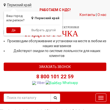
Пермский край
РАБОТАЕМ С НДС!
Контакты
|
О нас
Ваш город
Пермский край
или регион?
СЕТЬ МАГАЗИНОВ АВТОЭЛЕКТРОНИКИ
Выбрать другой
Да
РАДИОТОЧКА
Производим обслуживание и установки на месте в любом из
наших магазинов
Действуют скидки по системе лояльности для наших
клиентов
ЗАКАЗАТЬ ЗВОНОК
8 800 101 22 59
Viber
Whatsapp
Toggl
navig