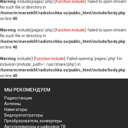
Warning
: include(pages/.php) [
function.include
]: failed to open stream:
No such file or directory in
/home/m/merenk5f/radiotochka.su/public_html/include/body.php
on line
40
Warning
: include(pages/.php) [
function.include
]: failed to open stream:
No such file or directory in
/home/m/merenk5f/radiotochka.su/public_html/include/body.php
on line
40
Warning
: include() [
function.include
]: Failed opening 'pages/.php' for
inclusion (include_path='.:/usr/share/php') in
/home/m/merenk5f/radiotochka.su/public_html/include/body.php
on line
40
МЫ РЕКОМЕНДУЕМ
Радиостанции
Антенны
Навигаторы
Видеорегистраторы
Преобразователи, конвертеры
Автотелевизоры и цифровое ТВ