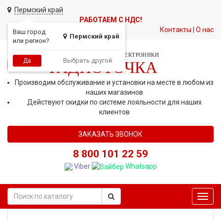
Пермский край
РАБОТАЕМ С НДС!
Контакты
|
О нас
Ваш город
Пермский край
или регион?
СЕТЬ МАГАЗИНОВ АВТОЭЛЕКТРОНИКИ
Выбрать другой
Да
РАДИОТОЧКА
Производим обслуживание и установки на месте в любом из
наших магазинов
Действуют скидки по системе лояльности для наших
клиентов
ЗАКАЗАТЬ ЗВОНОК
8 800 101 22 59
Viber
Whatsapp
Toggl
navig