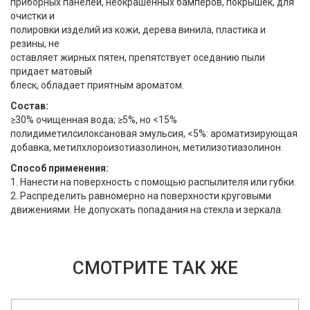
приборных панелей, неокрашенных бамперов, покрышек, для
очистки и
полировки изделий из кожи, дерева винила, пластика и
резины, не
оставляет жирных пятен, препятствует оседанию пыли
придает матовый
блеск, обладает приятным ароматом.
Состав:
≥30% очищенная вода; ≥5%, но <15%
полидиметилсилоксановая эмульсия, <5%: ароматизирующая
добавка, метилхлороизотиазолинон, метилизотиазолинон.
Способ применения:
1. Нанести на поверхность с помощью распылителя или губки.
2. Распределить равномерно на поверхности круговыми
движениями. Не допускать попадания на стекла и зеркала.
СМОТРИТЕ ТАК ЖЕ