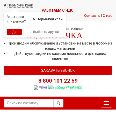
Пермский край
РАБОТАЕМ С НДС!
Контакты
|
О нас
Ваш город
Пермский край
или регион?
СЕТЬ МАГАЗИНОВ АВТОЭЛЕКТРОНИКИ
Выбрать другой
Да
РАДИОТОЧКА
Производим обслуживание и установки на месте в любом из
наших магазинов
Действуют скидки по системе лояльности для наших
клиентов
ЗАКАЗАТЬ ЗВОНОК
8 800 101 22 59
Viber
Whatsapp
Toggl
navig