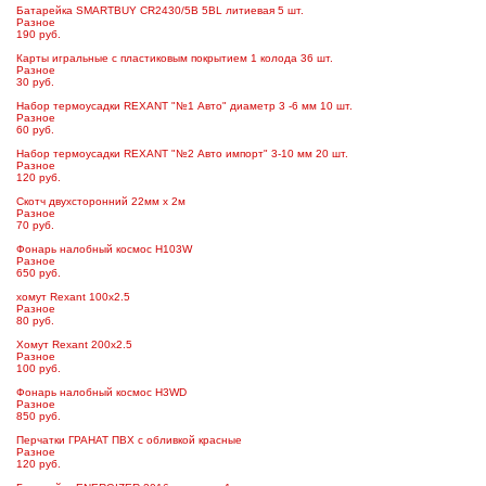
Батарейка SMARTBUY CR2430/5B 5BL литиевая 5 шт.
Разное
190 руб.
Карты игральные с пластиковым покрытием 1 колода 36 шт.
Разное
30 руб.
Набор термоусадки REXANT "№1 Авто" диаметр 3 -6 мм 10 шт.
Разное
60 руб.
Набор термоусадки REXANT "№2 Авто импорт" 3-10 мм 20 шт.
Разное
120 руб.
Скотч двухсторонний 22мм х 2м
Разное
70 руб.
Фонарь налобный космос H103W
Разное
650 руб.
хомут Rexant 100x2.5
Разное
80 руб.
Хомут Rexant 200х2.5
Разное
100 руб.
Фонарь налобный космос H3WD
Разное
850 руб.
Перчатки ГРАНАТ ПВХ с обливкой красные
Разное
120 руб.