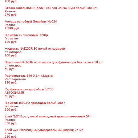
100 руб.
Стяжка кабельная REXANT нейлон 350х4,8 мм белый 100 шт.
Разное
270 руб.
Фонарь налобный Smartbuy HL024
Разное
1 290 руб.
Герметик силиконовый 120гр
Герметик
120 руб.
Жидкость NADZOR 30 ночей от комаров
от комаров
100 руб.
Пластины NADZOR от комаров для фумигатора без запаха 10 шт
от комаров
50 руб.
Растворитель 646 0,5л. г.Можга
Растворитель
120 руб.
Салфетка из микрофибры 30*30
АВТОХИМИЯ
50 руб.
Герметик ВЕСТО прокладка белый 180 г
Герметик
290 руб.
Клей ЭДП Epoxy metal эпоксидный двухкомпонентный 57 г
Разное
350 руб.
Клей ЭДП эпоксидный универсальный (шприц) 25 мл
Клей
230 руб.