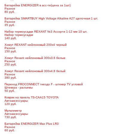
Батарейка ENERGIZER в асс-те(цена за 1шт)
Разное
80 руб.
Батарейка SMARTBUY High VoItage AIkaIine A27 щелочная 1 шт.
Разное
35 руб.
Набор термоусадки REXANT №3 Ассорти 1-12 мм 10 шт.
Набор термоусадки
140 руб.
Хомут REXANT нейлоновый 200х4 черный
Разное
150 руб.
Хомут Rexant нейлоновый 300х3.6 белые
Разное
250 руб.
Хомут Rexant нейлоновый 300х4.8 белый
Разное
380 руб.
Переход PROCONNECT гнездо F - штекер TV угловой
Штекера - разъемы
50 руб.
Коврик на панель TS-CAA15 TOYOTA
Автоаксессуары
120 руб.
Мультиметр
Автоаксессуары
730 руб.
Батарейка ENERGIZER Max Plus LR3
Разное
60 руб.