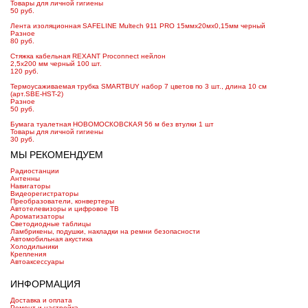
Товары для личной гигиены
50 руб.
Лента изоляционная SAFELINE Multech 911 PRO 15ммх20мх0,15мм черный
Разное
80 руб.
Стяжка кабельная REXANT Proconnect нейлон
2,5х200 мм черный 100 шт.
120 руб.
Термоусаживаемая трубка SMARTBUY набор 7 цветов по 3 шт., длина 10 см
(арт.SBE-HST-2)
Разное
50 руб.
Бумага туалетная НОВОМОСКОВСКАЯ 56 м без втулки 1 шт
Товары для личной гигиены
30 руб.
МЫ РЕКОМЕНДУЕМ
Радиостанции
Антенны
Навигаторы
Видеорегистраторы
Преобразователи, конвертеры
Автотелевизоры и цифровое ТВ
Ароматизаторы
Светодиодные таблицы
Ламбрикены, подушки, накладки на ремни безопасности
Автомобильная акустика
Холодильники
Крепления
Автоаксессуары
ИНФОРМАЦИЯ
Доставка и оплата
Ремонт и настройка