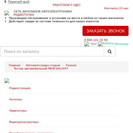
Пермский край
РАБОТАЕМ С НДС!
Контакты
|
О нас
СЕТЬ МАГАЗИНОВ АВТОЭЛЕКТРОНИКИ
РАДИОТОЧКА
Производим обслуживание и установки на месте в любом из наших магазинов
Действуют скидки по системе лояльности для наших клиентов
ЗАКАЗАТЬ ЗВОНОК
8 800 101 22 59
Viber
Whatsapp
Toggle
navigat
Главная
Автоаксессуары старые
Разное
Тестер автомобильный NEW GALAXY
Радиостанции
Антенны
Навигаторы
Видеорегистраторы