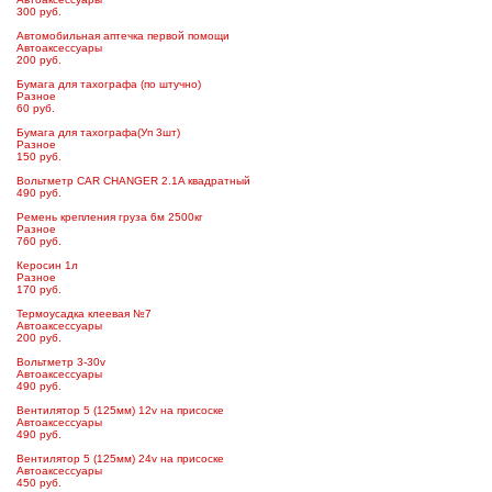
300 руб.
Автомобильная аптечка первой помощи
Автоаксессуары
200 руб.
Бумага для тахографа (по штучно)
Разное
60 руб.
Бумага для тахографа(Уп 3шт)
Разное
150 руб.
Вольтметр CAR CHANGER 2.1A квадратный
490 руб.
Ремень крепления груза 6м 2500кг
Разное
760 руб.
Керосин 1л
Разное
170 руб.
Термоусадка клеевая №7
Автоаксессуары
200 руб.
Вольтметр 3-30v
Автоаксессуары
490 руб.
Вентилятор 5 (125мм) 12v на присоске
Автоаксессуары
490 руб.
Вентилятор 5 (125мм) 24v на присоске
Автоаксессуары
450 руб.