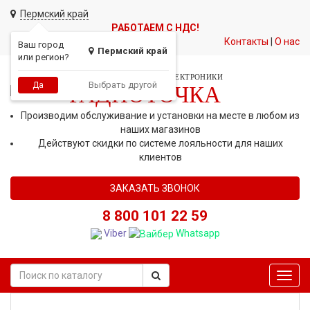
Пермский край
РАБОТАЕМ С НДС!
Контакты
|
О нас
Ваш город
Пермский край
или регион?
СЕТЬ МАГАЗИНОВ АВТОЭЛЕКТРОНИКИ
Выбрать другой
Да
РАДИОТОЧКА
Производим обслуживание и установки на месте в любом из
наших магазинов
Действуют скидки по системе лояльности для наших
клиентов
ЗАКАЗАТЬ ЗВОНОК
8 800 101 22 59
Viber
Whatsapp
Toggl
navig