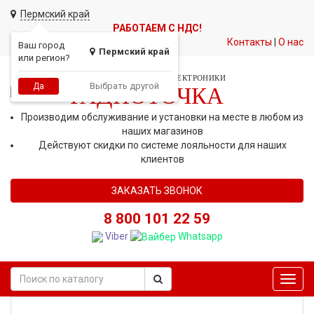
Пермский край
РАБОТАЕМ С НДС!
Контакты
|
О нас
Ваш город
Пермский край
или регион?
СЕТЬ МАГАЗИНОВ АВТОЭЛЕКТРОНИКИ
Выбрать другой
Да
РАДИОТОЧКА
Производим обслуживание и установки на месте в любом из
наших магазинов
Действуют скидки по системе лояльности для наших
клиентов
ЗАКАЗАТЬ ЗВОНОК
8 800 101 22 59
Viber
Whatsapp
Toggl
navig