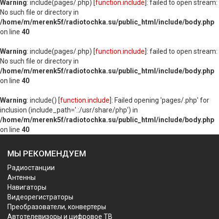
Warning
: include(pages/.php) [
function.include
]: failed to open stream:
No such file or directory in
/home/m/merenk5f/radiotochka.su/public_html/include/body.php
on line
40
Warning
: include(pages/.php) [
function.include
]: failed to open stream:
No such file or directory in
/home/m/merenk5f/radiotochka.su/public_html/include/body.php
on line
40
Warning
: include() [
function.include
]: Failed opening 'pages/.php' for
inclusion (include_path='.:/usr/share/php') in
/home/m/merenk5f/radiotochka.su/public_html/include/body.php
on line
40
МЫ РЕКОМЕНДУЕМ
Радиостанции
Антенны
Навигаторы
Видеорегистраторы
Преобразователи, конвертеры
Автотелевизоры и цифровое ТВ