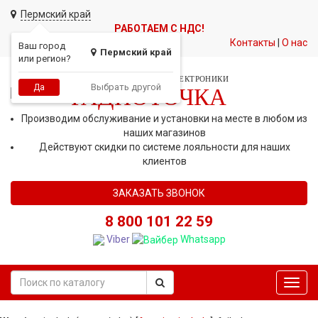
Пермский край
РАБОТАЕМ С НДС!
Контакты
|
О нас
Ваш город
Пермский край
или регион?
СЕТЬ МАГАЗИНОВ АВТОЭЛЕКТРОНИКИ
Выбрать другой
Да
РАДИОТОЧКА
Производим обслуживание и установки на месте в любом из
наших магазинов
Действуют скидки по системе лояльности для наших
клиентов
ЗАКАЗАТЬ ЗВОНОК
8 800 101 22 59
Viber
Whatsapp
Toggl
navig