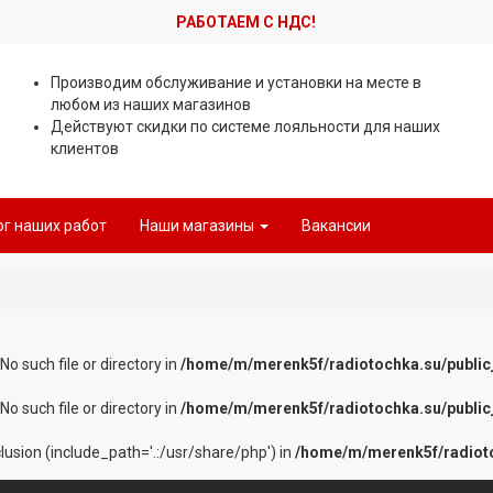
РАБОТАЕМ С НДС!
Производим обслуживание и установки на месте в
любом из наших магазинов
Действуют скидки по системе лояльности для наших
клиентов
ог наших работ
Наши магазины
Вакансии
 No such file or directory in
/home/m/merenk5f/radiotochka.su/public
 No such file or directory in
/home/m/merenk5f/radiotochka.su/public
nclusion (include_path='.:/usr/share/php') in
/home/m/merenk5f/radioto