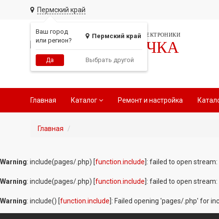
Пермский край
Ваш город
СЕТЬ МАГАЗИНОВ АВТОЭЛЕКТРОНИКИ
Пермский край
или регион?
РАДИОТОЧКА
Выбрать другой
Да
Главная
Каталог
Ремонт и настройка
Катал
Главная
Warning
: include(pages/.php) [
function.include
]: failed to open stream:
Warning
: include(pages/.php) [
function.include
]: failed to open stream:
Warning
: include() [
function.include
]: Failed opening 'pages/.php' for i