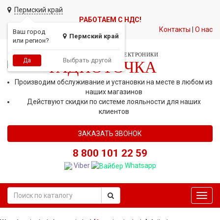
Пермский край
РАБОТАЕМ С НДС!
Контакты
|
О нас
Ваш город
Пермский край
или регион?
СЕТЬ МАГАЗИНОВ АВТОЭЛЕКТРОНИКИ
Выбрать другой
Да
РАДИОТОЧКА
Производим обслуживание и установки на месте в любом из
наших магазинов
Действуют скидки по системе лояльности для наших
клиентов
ЗАКАЗАТЬ ЗВОНОК
8 800 101 22 59
Viber
Whatsapp
Toggl
navig