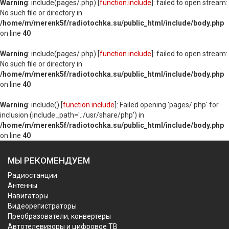
Warning
: include(pages/.php) [
function.include
]: failed to open stream:
No such file or directory in
/home/m/merenk5f/radiotochka.su/public_html/include/body.php
on line
40
Warning
: include(pages/.php) [
function.include
]: failed to open stream:
No such file or directory in
/home/m/merenk5f/radiotochka.su/public_html/include/body.php
on line
40
Warning
: include() [
function.include
]: Failed opening 'pages/.php' for
inclusion (include_path='.:/usr/share/php') in
/home/m/merenk5f/radiotochka.su/public_html/include/body.php
on line
40
МЫ РЕКОМЕНДУЕМ
Радиостанции
Антенны
Навигаторы
Видеорегистраторы
Преобразователи, конвертеры
Автотелевизоры и цифровое ТВ