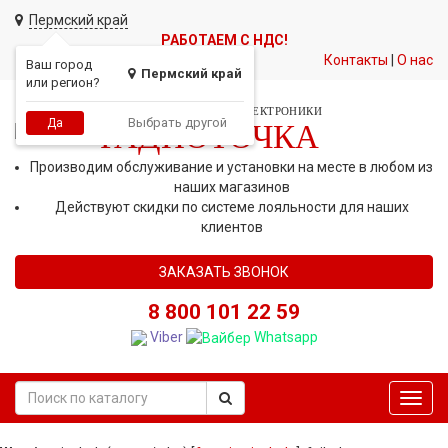
Пермский край
РАБОТАЕМ С НДС!
Контакты
|
О нас
Ваш город
Пермский край
или регион?
СЕТЬ МАГАЗИНОВ АВТОЭЛЕКТРОНИКИ
Выбрать другой
Да
РАДИОТОЧКА
Производим обслуживание и установки на месте в любом из
наших магазинов
Действуют скидки по системе лояльности для наших
клиентов
ЗАКАЗАТЬ ЗВОНОК
8 800 101 22 59
Viber
Whatsapp
Toggl
navig