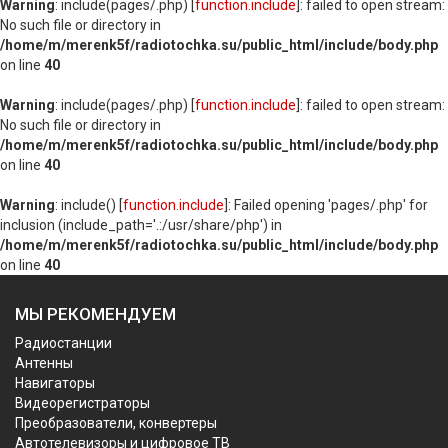
Warning
: include(pages/.php) [
function.include
]: failed to open stream:
No such file or directory in
/home/m/merenk5f/radiotochka.su/public_html/include/body.php
on line
40
Warning
: include(pages/.php) [
function.include
]: failed to open stream:
No such file or directory in
/home/m/merenk5f/radiotochka.su/public_html/include/body.php
on line
40
Warning
: include() [
function.include
]: Failed opening 'pages/.php' for
inclusion (include_path='.:/usr/share/php') in
/home/m/merenk5f/radiotochka.su/public_html/include/body.php
on line
40
МЫ РЕКОМЕНДУЕМ
Радиостанции
Антенны
Навигаторы
Видеорегистраторы
Преобразователи, конвертеры
Автотелевизоры и цифровое ТВ