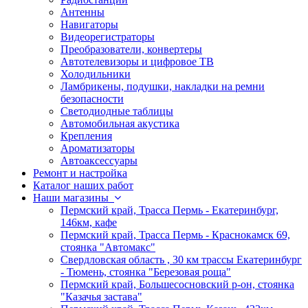
Антенны
Навигаторы
Видеорегистраторы
Преобразователи, конвертеры
Автотелевизоры и цифровое ТВ
Холодильники
Ламбрикены, подушки, накладки на ремни
безопасности
Светодиодные таблицы
Автомобильная акустика
Крепления
Ароматизаторы
Автоаксессуары
Ремонт и настройка
Каталог наших работ
Наши магазины
Пермский край, Трасса Пермь - Екатеринбург,
146км, кафе
Пермский край, Трасса Пермь - Краснокамск 69,
стоянка "Автомакс"
Свердловская область , 30 км трассы Екатеринбург
- Тюмень, стоянка "Березовая роща"
Пермский край, Большесосновский р-он, стоянка
"Казачья застава"