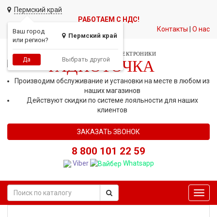
Пермский край
РАБОТАЕМ С НДС!
Контакты
|
О нас
Ваш город
Пермский край
или регион?
СЕТЬ МАГАЗИНОВ АВТОЭЛЕКТРОНИКИ
Выбрать другой
Да
РАДИОТОЧКА
Производим обслуживание и установки на месте в любом из
наших магазинов
Действуют скидки по системе лояльности для наших
клиентов
ЗАКАЗАТЬ ЗВОНОК
8 800 101 22 59
Viber
Whatsapp
Toggl
navig