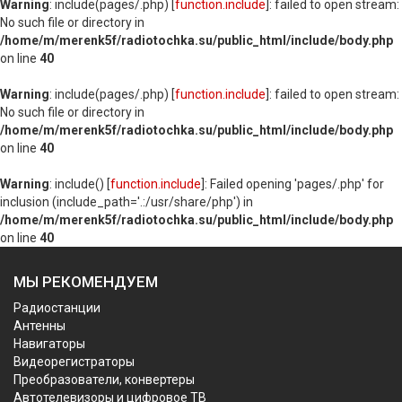
Warning
: include(pages/.php) [
function.include
]: failed to open stream:
No such file or directory in
/home/m/merenk5f/radiotochka.su/public_html/include/body.php
on line
40
Warning
: include(pages/.php) [
function.include
]: failed to open stream:
No such file or directory in
/home/m/merenk5f/radiotochka.su/public_html/include/body.php
on line
40
Warning
: include() [
function.include
]: Failed opening 'pages/.php' for
inclusion (include_path='.:/usr/share/php') in
/home/m/merenk5f/radiotochka.su/public_html/include/body.php
on line
40
МЫ РЕКОМЕНДУЕМ
Радиостанции
Антенны
Навигаторы
Видеорегистраторы
Преобразователи, конвертеры
Автотелевизоры и цифровое ТВ