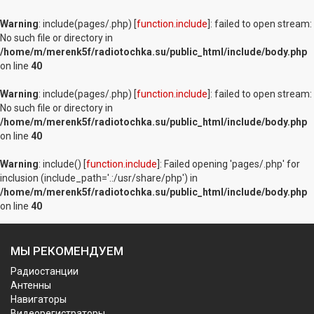
Warning
: include(pages/.php) [
function.include
]: failed to open stream:
No such file or directory in
/home/m/merenk5f/radiotochka.su/public_html/include/body.php
on line
40
Warning
: include(pages/.php) [
function.include
]: failed to open stream:
No such file or directory in
/home/m/merenk5f/radiotochka.su/public_html/include/body.php
on line
40
Warning
: include() [
function.include
]: Failed opening 'pages/.php' for
inclusion (include_path='.:/usr/share/php') in
/home/m/merenk5f/radiotochka.su/public_html/include/body.php
on line
40
МЫ РЕКОМЕНДУЕМ
Радиостанции
Антенны
Навигаторы
Видеорегистраторы