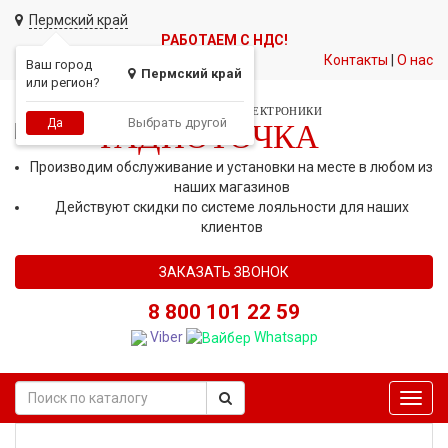
Пермский край
РАБОТАЕМ С НДС!
Контакты
|
О нас
Ваш город
Пермский край
или регион?
СЕТЬ МАГАЗИНОВ АВТОЭЛЕКТРОНИКИ
Выбрать другой
Да
РАДИОТОЧКА
Производим обслуживание и установки на месте в любом из
наших магазинов
Действуют скидки по системе лояльности для наших
клиентов
ЗАКАЗАТЬ ЗВОНОК
8 800 101 22 59
Viber
Whatsapp
Toggl
navig