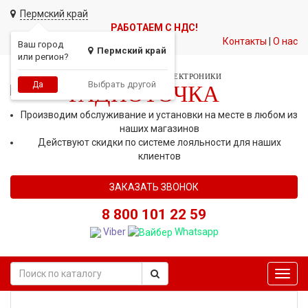
Пермский край
РАБОТАЕМ С НДС!
Контакты
|
О нас
Ваш город
Пермский край
или регион?
СЕТЬ МАГАЗИНОВ АВТОЭЛЕКТРОНИКИ
Выбрать другой
Да
РАДИОТОЧКА
Производим обслуживание и установки на месте в любом из
наших магазинов
Действуют скидки по системе лояльности для наших
клиентов
ЗАКАЗАТЬ ЗВОНОК
8 800 101 22 59
Viber
Whatsapp
Toggl
navig