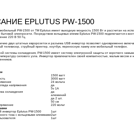
АНИЕ EPLUTUS PW-1500
мобильный PW-1500 от ТМ Eplutus имеет выходную мощность 1500 Вт и рассчитан на испол
 бытовой электросети. Посредством кольцевых клемм Eplutus PW-1500 подключается к конт
ение 220 В 50 Гц.
ичию двух штатных евророзеток и разъема USB инвертор позволяет одновременно включать
й телевизор, струйный принтер, ноутбук, переносную лампу или мобильный телефон.
ой системы охлаждения, PW-1500 имеет систему электронной защиты от короткого замыка
мпературу силового узла. Инвертор привлекателен своей компактностью, малым весом и 
енников.
ки
1500 ватт
сть
3000 ватт
ряжение
24 вольта
епада напряжения
да
5v 1A
ема охлаждения
да
алюминий
да 2 шт.
50 см
пряжение
220 вольт
авки
 инвертор Eplutus PW-1500
1шт
нного тока с кольцевыми клеммами
2шт
льзователя
1шт