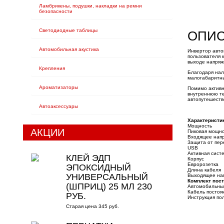
Ламбрикены, подушки, накладки на ремни
безопасности
Светодиодные таблицы
ОПИС
Автомобильная акустика
Инвертор авто
пользователя к
выходе напряж
Крепления
Благодаря нал
малогабаритны
Ароматизаторы
Помимо активн
внутреннюю те
автопутешеств
Автоаксессуары
Характеристи
Мощность
АКЦИИ
Пиковая мощно
Входящее нап
Защита от пер
USB
Активная сист
КЛЕЙ ЭДП
Корпус
Евророзетка
ЭПОКСИДНЫЙ
Длина кабеля
УНИВЕРСАЛЬНЫЙ
Выходящее на
Комплект пост
(ШПРИЦ) 25 МЛ 230
Автомобильный
Кабель постоя
РУБ.
Инструкция по
Старая цена 345 руб.