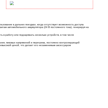
ьзование в дальних поездках, когда отсутствует возможность доступа
актам автомобильного аккумулятора (24 В постоянного тока), генерируя на
 в работу или подзаряжать несколько устройств, в том числе
ния, пиковых напряжений и перегрева, постоянно контролирующей
невысокой ценой, что делает его незаменимым аксессуаром