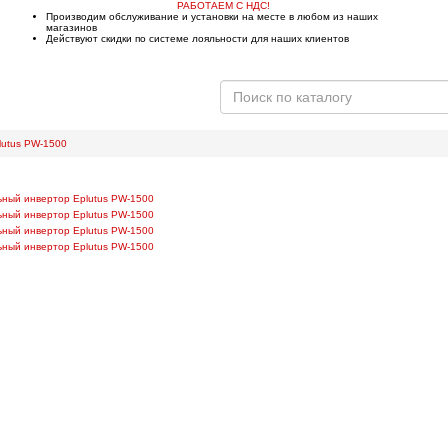
РАБОТАЕМ С НДС!
Производим обслуживание и установки на месте в любом из наших
магазинов
Действуют скидки по системе лояльности для наших клиентов
от
Наши магазины
Вакансии
lutus PW-1500