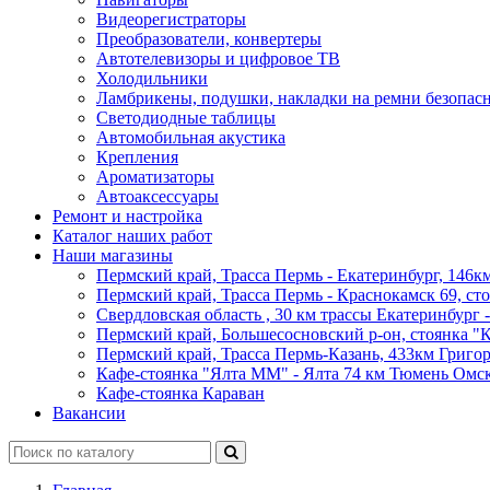
Видеорегистраторы
Преобразователи, конвертеры
Автотелевизоры и цифровое ТВ
Холодильники
Ламбрикены, подушки, накладки на ремни безопас
Светодиодные таблицы
Автомобильная акустика
Крепления
Ароматизаторы
Автоаксессуары
Ремонт и настройка
Каталог наших работ
Наши магазины
Пермский край, Трасса Пермь - Екатеринбург, 146км
Пермский край, Трасса Пермь - Краснокамск 69, ст
Свердловская область , 30 км трассы Екатеринбург 
Пермский край, Большесосновский р-он, стоянка "К
Пермский край, Трасса Пермь-Казань, 433км Григор
Кафе-стоянка "Ялта ММ" - Ялта 74 км Тюмень Омск
Кафе-стоянка Караван
Вакансии