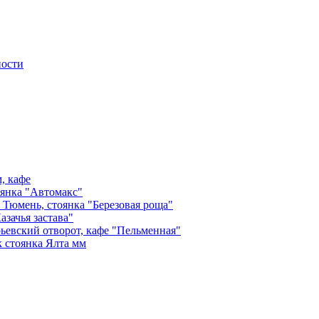
ности
, кафе
оянка "Автомакс"
- Тюмень, стоянка "Березовая роща"
азачья застава"
ьевский отворот, кафе "Пельменная"
 стоянка Ялта мм