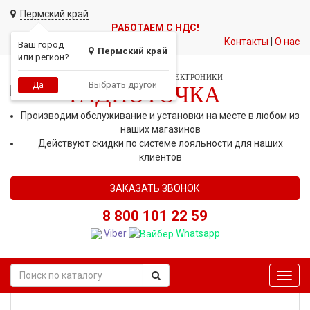
Пермский край
РАБОТАЕМ С НДС!
Контакты
|
О нас
Ваш город
Пермский край
или регион?
СЕТЬ МАГАЗИНОВ АВТОЭЛЕКТРОНИКИ
Выбрать другой
Да
РАДИОТОЧКА
Производим обслуживание и установки на месте в любом из
наших магазинов
Действуют скидки по системе лояльности для наших
клиентов
ЗАКАЗАТЬ ЗВОНОК
8 800 101 22 59
Viber
Whatsapp
Toggl
navig