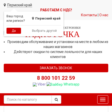
Пермский край
РАБОТАЕМ С НДС!
Контакты
|
О нас
Ваш город
Пермский край
или регион?
СЕТЬ МАГАЗИНОВ АВТОЭЛЕКТРОНИКИ
Выбрать другой
Да
РАДИОТОЧКА
Производим обслуживание и установки на месте в любом из
наших магазинов
Действуют скидки по системе лояльности для наших
клиентов
ЗАКАЗАТЬ ЗВОНОК
8 800 101 22 59
Viber
Whatsapp
Toggl
navig