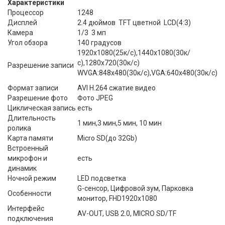
Характеристики
Процессор
1248
Дисплей
2.4 дюймов TFT цветной LCD(4:3)
Камера
1/3 3 мп
Угол обзора
140 градусов
1920х1080(25к/c),1440х1080(30к/
с),1280х720(30к/c)
Разрешение записи
WVGA:848х480(30к/c),VGA:640х480(30к/c)
Формат записи
AVI H.264 сжатие видео
Разрешение фото
Фото JPEG
Циклическая запись
есть
Длительность
1 мин,3 мин,5 мин, 10 мин
ролика
Карта памяти
Micro SD(до 32Gb)
Встроенный
микрофон и
есть
динамик
Ночной режим
LED подсветка
G-сенсор, Цифровой зум, Парковка
Особенности
монитор, FHD1920x1080
Интерфейс
AV-OUT, USB 2.0, MICRO SD/TF
подключения