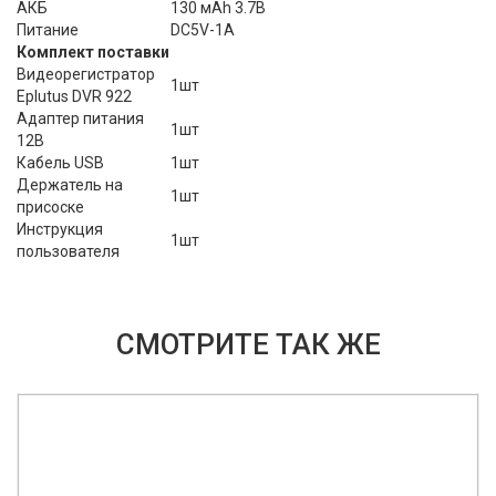
АКБ
130 мАh 3.7В
Питание
DC5V-1A
Комплект поставки
Видеорегистратор
1шт
Eplutus DVR 922
Адаптер питания
1шт
12В
Кабель USB
1шт
Держатель на
1шт
присоске
Инструкция
1шт
пользователя
СМОТРИТЕ ТАК ЖЕ