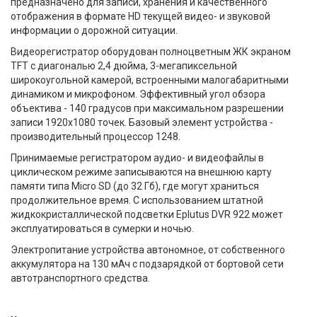
предназначено для записи, хранения и качественного
отображения в формате HD текущей видео- и звуковой
информации о дорожной ситуации.
Видеорегистратор оборудован полноцветным ЖК экраном
TFT с диагональю 2,4 дюйма, 3-мегапиксельной
широкоугольной камерой, встроенными малогабаритными
динамиком и микрофоном. Эффективный угол обзора
объектива - 140 градусов при максимальном разрешении
записи 1920х1080 точек. Базовый элемент устройства -
производительный процессор 1248.
Принимаемые регистратором аудио- и видеофайлы в
циклическом режиме записываются на внешнюю карту
памяти типа Micro SD (до 32 Гб), где могут храниться
продолжительное время. С использованием штатной
жидкокристаллической подсветки Eplutus DVR 922 может
эксплуатироваться в сумерки и ночью.
Электропитание устройства автономное, от собственного
аккумулятора на 130 мАч с подзарядкой от бортовой сети
автотранспортного средства.