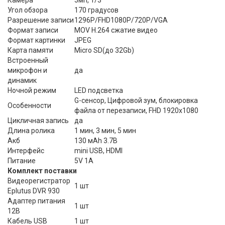
Угол обзора
170 градусов
Разрешение записи
1296P/FHD1080P/720P/VGA
Формат записи
MOV Н.264 сжатие видео
Формат картинки
JPEG
Карта памяти
Micro SD(до 32Gb)
Встроенный
микрофон и
да
динамик
Ночной режим
LED подсветка
G-сенсор, Цифровой зум, блокировка
Особенности
файла от перезаписи, FHD 1920x1080
Цикличная запись
да
Длина ролика
1 мин, 3 мин, 5 мин
Акб
130 мAh 3.7В
Интерфейс
mini USB, HDMI
Питание
5V 1А
Комплект поставки
Видеорегистратор
1 шт
Eplutus DVR 930
Адаптер питания
1 шт
12В
Кабель USB
1 шт