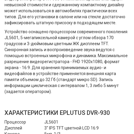
невысокой стоимости и сдержанному компактному дизайну
может использоваться в автомобилях практически всех
типов. Для его установки в салоне или на стекле достаточно
зафиксировать штатную присоску в подходящем месте.
Устройство оснащено процессором современного поколения
JL5601, 5-мегапиксельной камерой с углом обзора 170
градусов и 3-дюймовым цветным ЖК дисплеем TFT.
Синхронная запись и воспроизведение звука ведутся с
помощью встроенных микрофона и динамика. Максимальное
разрешение видеорегистратора - FHD 1920x1080, формат
экрана - 16:9. Для хранения принимаемых аудио- и
видеофайлов в устройстве применяется внешняя карта
памяти объемом до 32 Гб (стандарт микро SD). Запись
информации циклическая с интервалом 1, 3 либо 5 минут
(задается оператором).
ХАРАКТЕРИСТИКИ EPLUTUS DVR-930
Процессор
JL5601
Дисплей
3" IPS TFT цветной LCD 16:9
Камера
5мп, 1/3