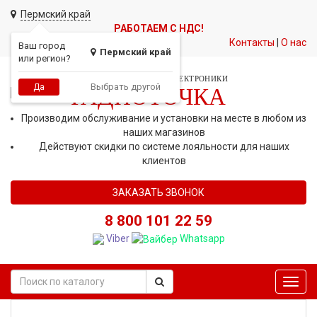
Пермский край
РАБОТАЕМ С НДС!
Контакты
|
О нас
Ваш город
Пермский край
или регион?
СЕТЬ МАГАЗИНОВ АВТОЭЛЕКТРОНИКИ
Выбрать другой
Да
РАДИОТОЧКА
Производим обслуживание и установки на месте в любом из
наших магазинов
Действуют скидки по системе лояльности для наших
клиентов
ЗАКАЗАТЬ ЗВОНОК
8 800 101 22 59
Viber
Whatsapp
Toggl
navig