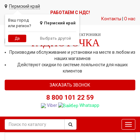
Пермский край
РАБОТАЕМ С НДС!
Контакты
|
О нас
Ваш город
Пермский край
или регион?
СЕТЬ МАГАЗИНОВ АВТОЭЛЕКТРОНИКИ
Выбрать другой
Да
РАДИОТОЧКА
Производим обслуживание и установки на месте в любом из
наших магазинов
Действуют скидки по системе лояльности для наших
клиентов
ЗАКАЗАТЬ ЗВОНОК
8 800 101 22 59
Viber
Whatsapp
Toggl
navig