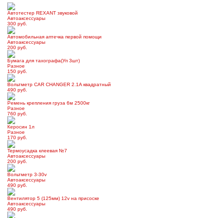
Автотестер REXANT звуковой
Автоаксессуары
300 руб.
Автомобильная аптечка первой помощи
Автоаксессуары
200 руб.
Бумага для тахографа(Уп 3шт)
Разное
150 руб.
Вольтметр CAR CHANGER 2.1A квадратный
490 руб.
Ремень крепления груза 6м 2500кг
Разное
760 руб.
Керосин 1л
Разное
170 руб.
Термоусадка клеевая №7
Автоаксессуары
200 руб.
Вольтметр 3-30v
Автоаксессуары
490 руб.
Вентилятор 5 (125мм) 12v на присоске
Автоаксессуары
490 руб.