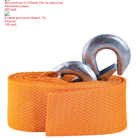
Вентилятор 5 (125мм) 24v на присоске
Автоаксессуары
450 руб.
Стяжка для груза 8ммх1,7м
Разное
130 руб.