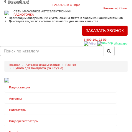
Пермский край
РАБОТАЕМ С НДС!
Контакты
|
О нас
СЕТЬ МАГАЗИНОВ АВТОЭЛЕКТРОНИКИ
РАДИОТОЧКА
Производим обслуживание и установки на месте в любом из наших магазинов
Действуют скидки по системе лояльности для наших клиентов
ЗАКАЗАТЬ ЗВОНОК
8 800 101 22 59
Viber
Whatsapp
Toggle
navigat
Главная
Автоаксессуары старые
Разное
Бумага для тахографа (по штучно)
Радиостанции
Антенны
Навигаторы
Видеорегистраторы