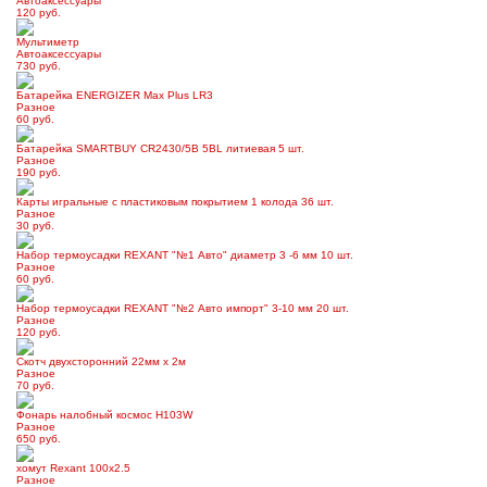
Автоаксессуары
120 руб.
Мультиметр
Автоаксессуары
730 руб.
Батарейка ENERGIZER Max Plus LR3
Разное
60 руб.
Батарейка SMARTBUY CR2430/5B 5BL литиевая 5 шт.
Разное
190 руб.
Карты игральные с пластиковым покрытием 1 колода 36 шт.
Разное
30 руб.
Набор термоусадки REXANT "№1 Авто" диаметр 3 -6 мм 10 шт.
Разное
60 руб.
Набор термоусадки REXANT "№2 Авто импорт" 3-10 мм 20 шт.
Разное
120 руб.
Скотч двухсторонний 22мм х 2м
Разное
70 руб.
Фонарь налобный космос H103W
Разное
650 руб.
хомут Rexant 100x2.5
Разное