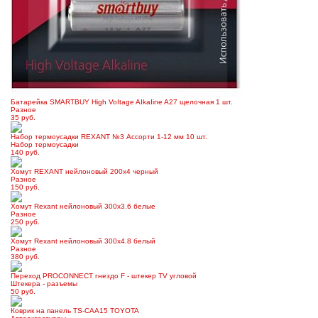
Батарейка SMARTBUY High VoItage AIkaIine A27 щелочная 1 шт.
Разное
35 руб.
Набор термоусадки REXANT №3 Ассорти 1-12 мм 10 шт.
Набор термоусадки
140 руб.
Хомут REXANT нейлоновый 200х4 черный
Разное
150 руб.
Хомут Rexant нейлоновый 300х3.6 белые
Разное
250 руб.
Хомут Rexant нейлоновый 300х4.8 белый
Разное
380 руб.
Переход PROCONNECT гнездо F - штекер TV угловой
Штекера - разъемы
50 руб.
Коврик на панель TS-CAA15 TOYOTA