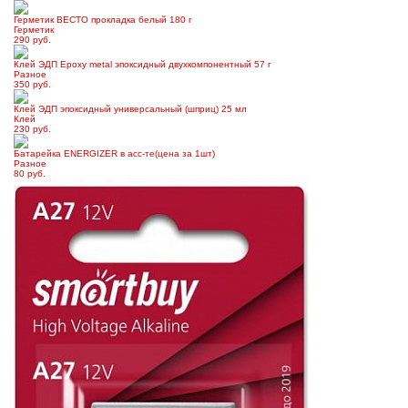
Герметик ВЕСТО прокладка белый 180 г
Герметик
290 руб.
Клей ЭДП Epoxy metal эпоксидный двухкомпонентный 57 г
Разное
350 руб.
Клей ЭДП эпоксидный универсальный (шприц) 25 мл
Клей
230 руб.
Батарейка ENERGIZER в асс-те(цена за 1шт)
Разное
80 руб.