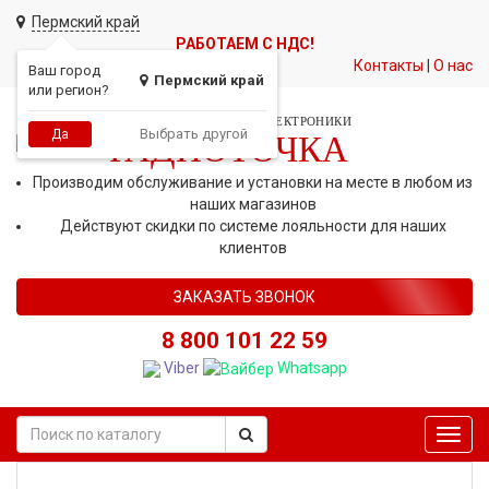
Пермский край
РАБОТАЕМ С НДС!
Контакты
|
О нас
Ваш город
Пермский край
или регион?
СЕТЬ МАГАЗИНОВ АВТОЭЛЕКТРОНИКИ
Выбрать другой
Да
РАДИОТОЧКА
Производим обслуживание и установки на месте в любом из
наших магазинов
Действуют скидки по системе лояльности для наших
клиентов
ЗАКАЗАТЬ ЗВОНОК
8 800 101 22 59
Viber
Whatsapp
Toggl
navig