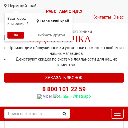
Пермский край
РАБОТАЕМ С НДС!
Контакты
|
О нас
Ваш город
Пермский край
или регион?
СЕТЬ МАГАЗИНОВ АВТОЭЛЕКТРОНИКИ
Выбрать другой
Да
РАДИОТОЧКА
Производим обслуживание и установки на месте в любом из
наших магазинов
Действуют скидки по системе лояльности для наших
клиентов
ЗАКАЗАТЬ ЗВОНОК
8 800 101 22 59
Viber
Whatsapp
Toggl
navig