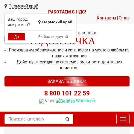
Пермский край
РАБОТАЕМ С НДС!
Контакты
|
О нас
Ваш город
Пермский край
или регион?
СЕТЬ МАГАЗИНОВ АВТОЭЛЕКТРОНИКИ
Выбрать другой
Да
РАДИОТОЧКА
Производим обслуживание и установки на месте в любом из
наших магазинов
Действуют скидки по системе лояльности для наших
клиентов
ЗАКАЗАТЬ ЗВОНОК
8 800 101 22 59
Viber
Whatsapp
Toggl
navig